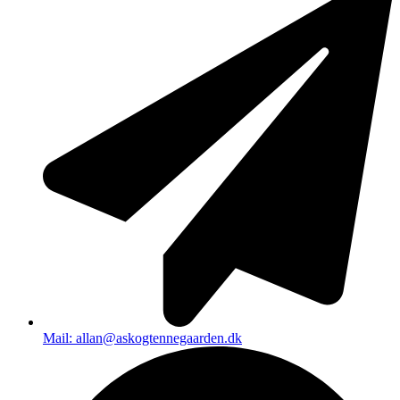
Mail: allan@askogtennegaarden.dk